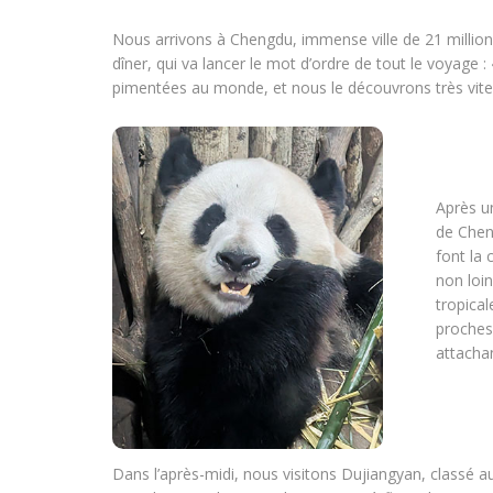
Nous arrivons à Chengdu, immense ville de 21 millions 
dîner, qui va lancer le mot d’ordre de tout le voyage :
pimentées au monde, et nous le découvrons très vite
Après u
de Chen
font la 
non loin
tropica
proches
attacha
Dans l’après-midi, nous visitons Dujiangyan, classé 