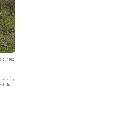
 sur les
Le soir,
ent du
s