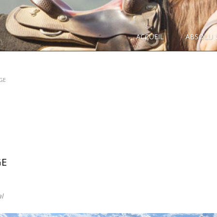
ACCUEIL
ABSOLU 
AGE
GE
l