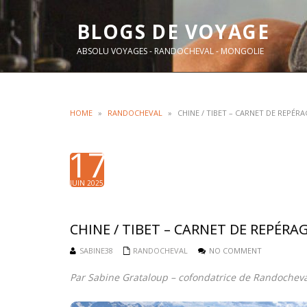
BLOGS DE VOYAGE
ABSOLU VOYAGES - RANDOCHEVAL - MONGOLIE
HOME
»
RANDOCHEVAL
»
CHINE / TIBET – CARNET DE REPÉR
17
JUIN 2025
CHINE / TIBET – CARNET DE REPÉRA
SABINE38
RANDOCHEVAL
NO COMMENT
Par Sabine Grataloup – cofondatrice de Randocheva