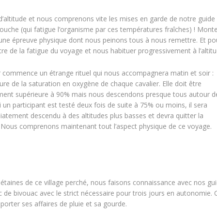
altitude et nous comprenons vite les mises en garde de notre guide 
 douche (qui fatigue l’organisme par ces températures fraîches) ! Mont
 une épreuve physique dont nous peinons tous à nous remettre. Et po
e de la fatigue du voyage et nous habituer progressivement à l’altitu
r commence un étrange rituel qui nous accompagnera matin et soir :
ure de la saturation en oxygène de chaque cavalier. Elle doit être
ment supérieure à 90% mais nous descendons presque tous autour d
 un participant est testé deux fois de suite à 75% ou moins, il sera
atement descendu à des altitudes plus basses et devra quitter la
 Nous comprenons maintenant tout l’aspect physique de ce voyage.
bétaines de ce village perché, nous faisons connaissance avec nos gui
c de bivouac avec le strict nécessaire pour trois jours en autonomie.
orter ses affaires de pluie et sa gourde.