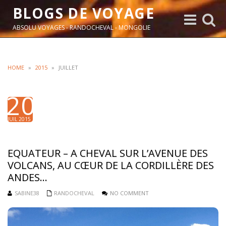
BLOGS DE VOYAGE
Toggle
Toggle
navigation
search
ABSOLU VOYAGES - RANDOCHEVAL - MONGOLIE
HOME
»
2015
»
JUILLET
20
JUIL 2015
EQUATEUR – A CHEVAL SUR L’AVENUE DES
VOLCANS, AU CŒUR DE LA CORDILLÈRE DES
ANDES…
SABINE38
RANDOCHEVAL
NO COMMENT