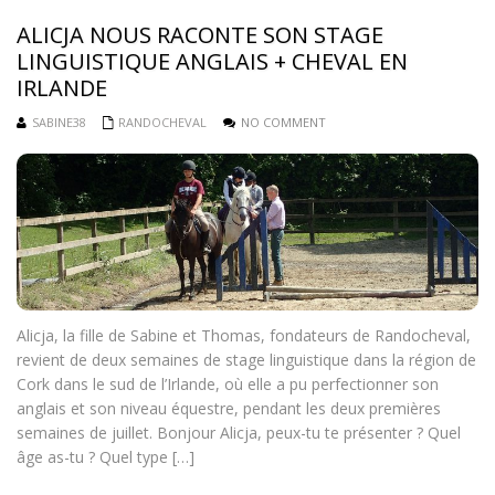
ALICJA NOUS RACONTE SON STAGE
LINGUISTIQUE ANGLAIS + CHEVAL EN
IRLANDE
SABINE38
RANDOCHEVAL
NO COMMENT
Alicja, la fille de Sabine et Thomas, fondateurs de Randocheval,
revient de deux semaines de stage linguistique dans la région de
Cork dans le sud de l’Irlande, où elle a pu perfectionner son
anglais et son niveau équestre, pendant les deux premières
semaines de juillet. Bonjour Alicja, peux-tu te présenter ? Quel
âge as-tu ? Quel type […]