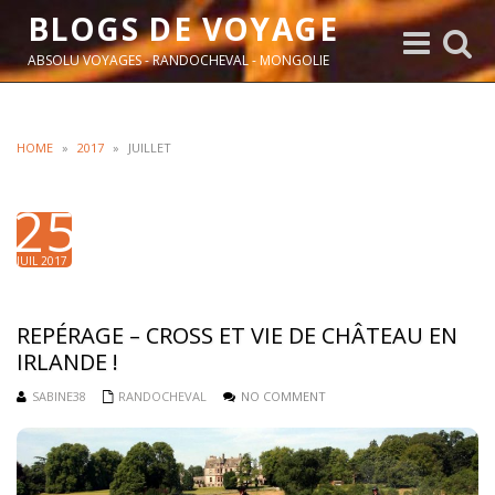
BLOGS DE VOYAGE
Toggle
Toggle
navigation
search
ABSOLU VOYAGES - RANDOCHEVAL - MONGOLIE
HOME
»
2017
»
JUILLET
25
JUIL 2017
REPÉRAGE – CROSS ET VIE DE CHÂTEAU EN
IRLANDE !
SABINE38
RANDOCHEVAL
NO COMMENT