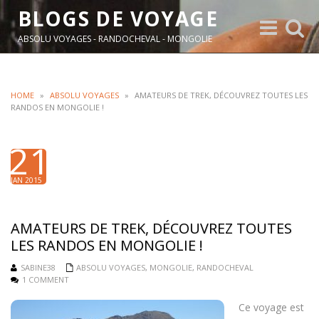
BLOGS DE VOYAGE
Toggle
Toggle
navigation
search
ABSOLU VOYAGES - RANDOCHEVAL - MONGOLIE
HOME
»
ABSOLU VOYAGES
»
AMATEURS DE TREK, DÉCOUVREZ TOUTES LES
RANDOS EN MONGOLIE !
21
JAN 2015
AMATEURS DE TREK, DÉCOUVREZ TOUTES
LES RANDOS EN MONGOLIE !
SABINE38
ABSOLU VOYAGES
,
MONGOLIE
,
RANDOCHEVAL
1 COMMENT
Ce voyage est