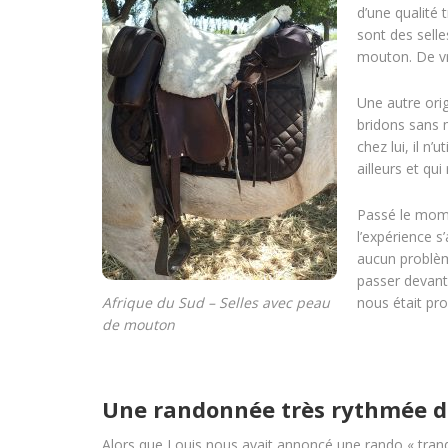
d’une qualité 
sont des selle
mouton. De vra
Une autre orig
bridons sans m
chez lui, il n
ailleurs et q
Passé le mome
l’expérience 
aucun problème
passer devant 
Afrique du Sud – Selles avec peau
nous était pro
de mouton
Une randonnée très rythmée d
Alors que Louis nous avait annoncé une rando « tran