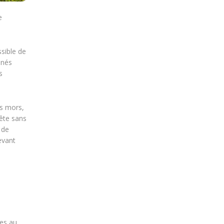
e
ssible de
 nés
s
ns mors,
ête sans
 de
evant
mes au