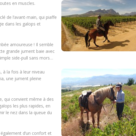
toutes en muscles.
 de l’avant-main, qui piaffe
gie dans les galops et
ombée amoureuse ! Il semble
ette grande jument baie avec
simple side-pull sans mors…
à la fois à leur niveau
ia, une jument pleine
e, qui convient même à des
galops les plus rapides, en
inir le nez dans la queue du
t également d’un confort et