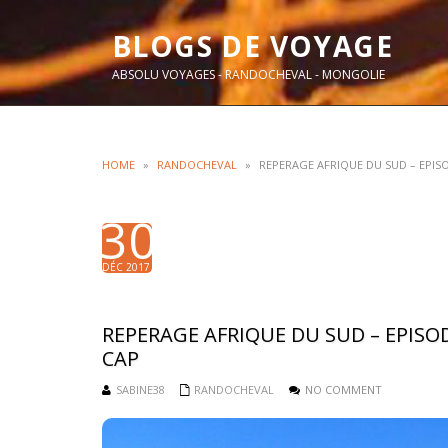
BLOGS DE VOYAGE
ABSOLU VOYAGES - RANDOCHEVAL - MONGOLIE
HOME
»
RANDOCHEVAL
»
REPERAGE AFRIQUE DU SUD – EPIS
30
DÉC 2017
REPERAGE AFRIQUE DU SUD – EPISO
CAP
SABINE38
RANDOCHEVAL
NO COMMENT