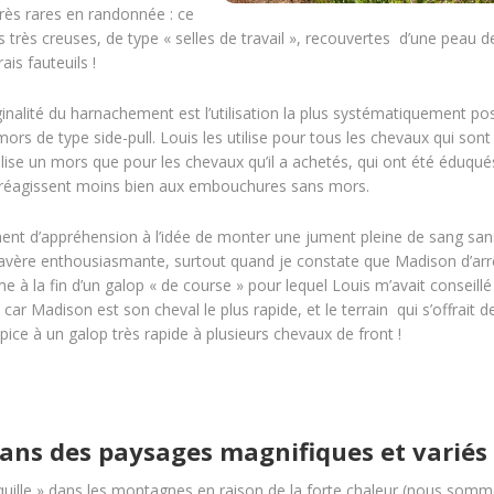
très rares en randonnée : ce
s très creuses, de type « selles de travail », recouvertes d’une peau d
is fauteuils !
inalité du harnachement est l’utilisation la plus systématiquement po
ors de type side-pull. Louis les utilise pour tous les chevaux qui sont
’utilise un mors que pour les chevaux qu’il a achetés, qui ont été éduqué
ui réagissent moins bien aux embouchures sans mors.
nt d’appréhension à l’idée de monter une jument pleine de sang sa
s’avère enthousiasmante, surtout quand je constate que Madison d’arr
 à la fin d’un galop « de course » pour lequel Louis m’avait conseillé
car Madison est son cheval le plus rapide, et le terrain qui s’offrait d
pice à un galop très rapide à plusieurs chevaux de front !
ans des paysages magnifiques et variés
quille » dans les montagnes en raison de la forte chaleur (nous som