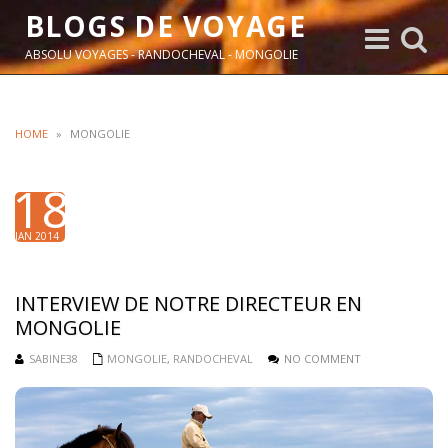
BLOGS DE VOYAGE
Toggle
Toggle
navigation
search
ABSOLU VOYAGES - RANDOCHEVAL - MONGOLIE
HOME
»
MONGOLIE
18
JAN 2014
INTERVIEW DE NOTRE DIRECTEUR EN
MONGOLIE
SABINE38
MONGOLIE
,
RANDOCHEVAL
NO COMMENT