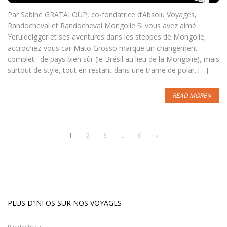
Par Sabine GRATALOUP, co-fondatrice d’Absolu Voyages,
Randocheval et Randocheval Mongolie Si vous avez aimé
Yeruldelgger et ses aventures dans les steppes de Mongolie,
accrochez-vous car Mato Grosso marque un changement
complet : de pays bien sûr (le Brésil au lieu de la Mongolie), mais
surtout de style, tout en restant dans une trame de polar. […]
READ MORE
1
2
3
…
6
»
PLUS D’INFOS SUR NOS VOYAGES
Randocheval