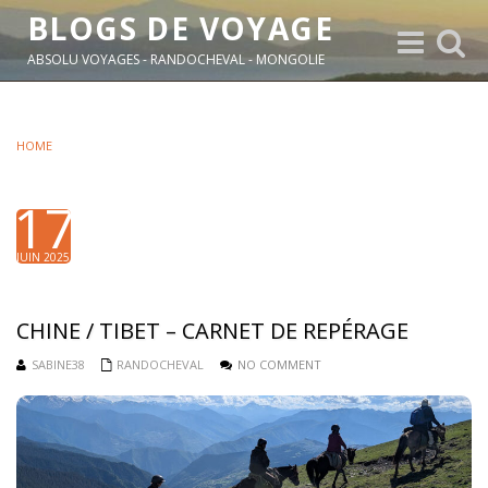
BLOGS DE VOYAGE
Toggle
Toggle
navigation
search
ABSOLU VOYAGES - RANDOCHEVAL - MONGOLIE
HOME
17
JUIN 2025
CHINE / TIBET – CARNET DE REPÉRAGE
SABINE38
RANDOCHEVAL
NO COMMENT