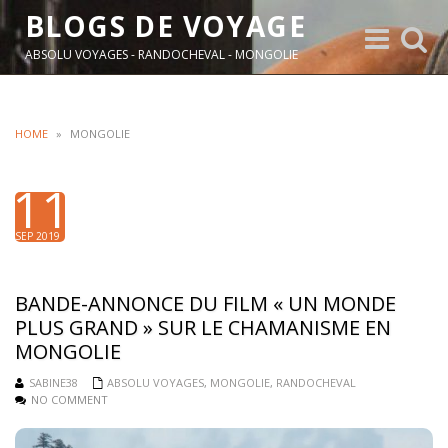
BLOGS DE VOYAGE
Toggle
Toggle
navigation
search
ABSOLU VOYAGES - RANDOCHEVAL - MONGOLIE
HOME
»
MONGOLIE
11
SEP 2019
BANDE-ANNONCE DU FILM « UN MONDE
PLUS GRAND » SUR LE CHAMANISME EN
MONGOLIE
SABINE38
ABSOLU VOYAGES
,
MONGOLIE
,
RANDOCHEVAL
NO COMMENT