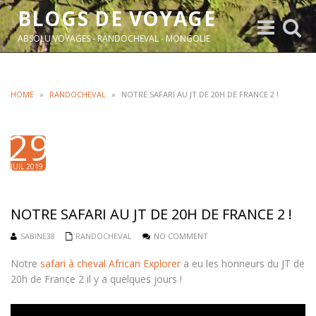
BLOGS DE VOYAGE
Toggle
Toggle
navigation
search
ABSOLU VOYAGES - RANDOCHEVAL - MONGOLIE
HOME
»
RANDOCHEVAL
»
NOTRE SAFARI AU JT DE 20H DE FRANCE 2 !
29
JUIL 2019
NOTRE SAFARI AU JT DE 20H DE FRANCE 2 !
SABINE38
RANDOCHEVAL
NO COMMENT
Notre
safari à cheval African Explorer
a eu les honneurs du
JT de
20h de France 2 il y a quelques jours !