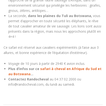
l’approche de la grande faune sauvage d’Afrique, dans un
environnement sécurisé qui privilégie les
herbivores
: girafes,
gnous, zèbres, antilopes…
La seconde,
dans les plaines du Tuli au
Botswana
,
vous
permet d’approcher en toute sécurité les
éléphants
, le rêve
de tout cavalier amateur de vie sauvage. Les lions sont aussi
présents dans la région, mais nous les approchons plutôt en
4×4 !
Ce safari est réservé aux cavaliers expérimentés (à l’aise aux 3
allures, et bonne expérience de l’équitation d’extérieur).
Voyage de 10 jours à partir de 2940 € avion inclus.
Plus d’infos sur ce
safari à cheval en Afrique du Sud et
au Botswana
…
Contactez Randocheval
au 04 37 02 2000 ou
info@randocheval.com, du lundi au samedi.