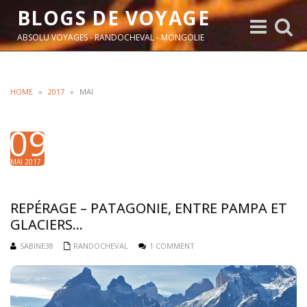
BLOGS DE VOYAGE
Toggle
Toggle
navigation
search
ABSOLU VOYAGES - RANDOCHEVAL - MONGOLIE
HOME
»
2017
»
MAI
09
MAI 2017
REPÉRAGE – PATAGONIE, ENTRE PAMPA ET
GLACIERS…
SABINE38
RANDOCHEVAL
1 COMMENT