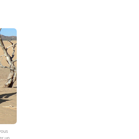
vous
er un