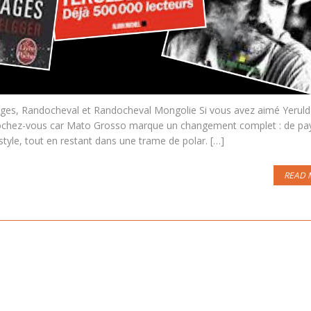
ges, Randocheval et Randocheval Mongolie Si vous avez aimé Yeruld
rochez-vous car Mato Grosso marque un changement complet : de pa
 style, tout en restant dans une trame de polar. […]
READ 