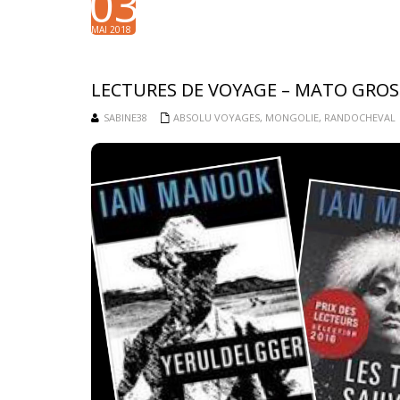
03
MAI 2018
LECTURES DE VOYAGE – MATO GRO
SABINE38
ABSOLU VOYAGES
,
MONGOLIE
,
RANDOCHEVAL