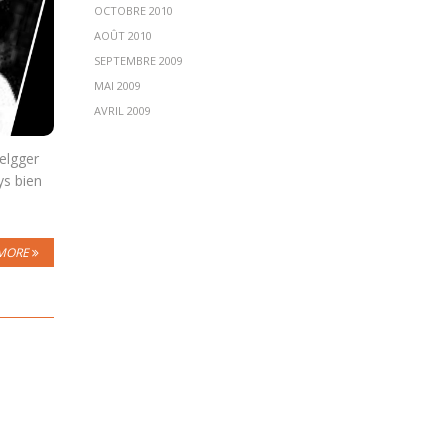
OCTOBRE 2010
AOÛT 2010
SEPTEMBRE 2009
MAI 2009
AVRIL 2009
elgger
ys bien
MORE