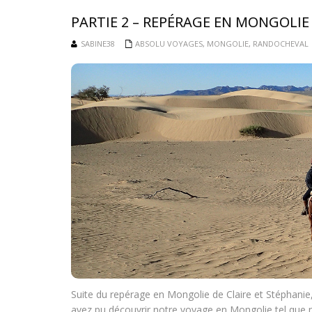
PARTIE 2 – REPÉRAGE EN MONGOLIE 
SABINE38
ABSOLU VOYAGES
,
MONGOLIE
,
RANDOCHEVAL
Suite du repérage en Mongolie de Claire et Stéphanie,
avez pu découvrir notre voyage en Mongolie tel que n