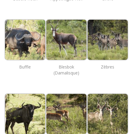
Buffle
Blesbok
Zèbres
(Damalisque)