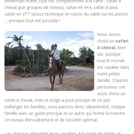
lendemain matin, tout est complètement à la carte : safari à
cheval (par groupes de niveau), safari en 4×4, safari à pied,
safari en VTT (assez technique en raison du sable sur les pistes)
… presque tout est possible !
Nous avons
choisi un
safari
à cheval
, bien
sûr, puisque
tout le monde
est cavalier dans
notre petite
famille. D’autres
personnes ont
aussi choisi un
safari à cheval, mais le lodge a pour principe de ne pas
mélanger les familles, nous partons donc séparément, chaque
famille avec un guide principal et un autre qui ferme la marche.
Un niveau d’encadrement et de sécurité optimal.
Les chevaux attendent leurs cavaliers à la porte du lodge, et