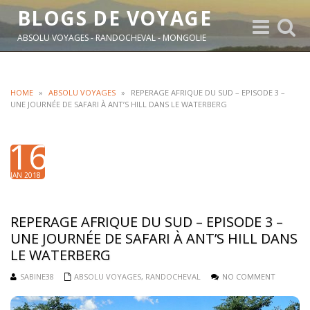
BLOGS DE VOYAGE
Toggle
Toggle
navigation
search
ABSOLU VOYAGES - RANDOCHEVAL - MONGOLIE
HOME
»
ABSOLU VOYAGES
»
REPERAGE AFRIQUE DU SUD – EPISODE 3 –
UNE JOURNÉE DE SAFARI À ANT’S HILL DANS LE WATERBERG
16
JAN 2018
REPERAGE AFRIQUE DU SUD – EPISODE 3 –
UNE JOURNÉE DE SAFARI À ANT’S HILL DANS
LE WATERBERG
SABINE38
ABSOLU VOYAGES
,
RANDOCHEVAL
NO COMMENT