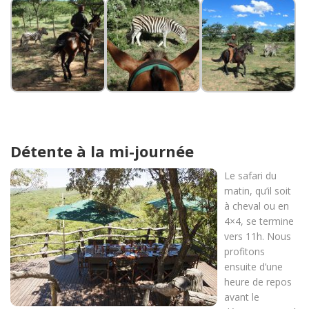
Détente à la mi-journée
Le safari du
matin, qu’il soit
à cheval ou en
4×4, se termine
vers 11h. Nous
profitons
ensuite d’une
heure de repos
avant le