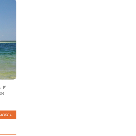
, je
 se
MORE