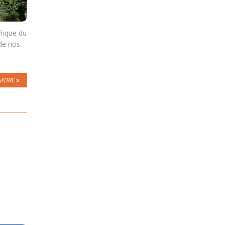
frique du
de nos
MORE