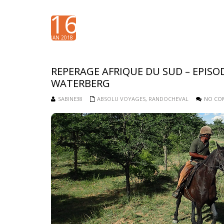
16
JAN 2018
REPERAGE AFRIQUE DU SUD – EPISOD
WATERBERG
SABINE38
ABSOLU VOYAGES
,
RANDOCHEVAL
NO CO